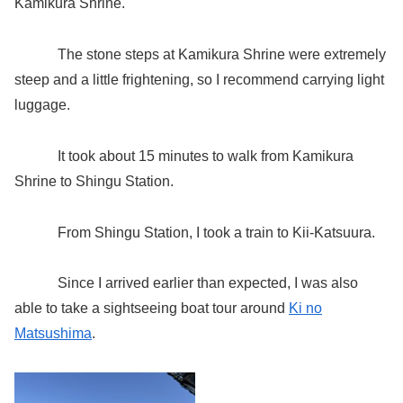
Kamikura Shrine.
The stone steps at Kamikura Shrine were extremely
steep and a little frightening, so I recommend carrying light
luggage.
It took about 15 minutes to walk from Kamikura
Shrine to Shingu Station.
From Shingu Station, I took a train to Kii-Katsuura.
Since I arrived earlier than expected, I was also
able to take a sightseeing boat tour around
Ki no
Matsushima
.