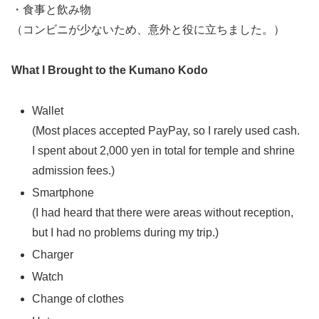
・食事と飲み物
（コンビニが少ないため、意外と役に立ちました。）
What I Brought to the Kumano Kodo
Wallet
(Most places accepted PayPay, so I rarely used cash.
I spent about 2,000 yen in total for temple and shrine
admission fees.)
Smartphone
(I had heard that there were areas without reception,
but I had no problems during my trip.)
Charger
Watch
Change of clothes