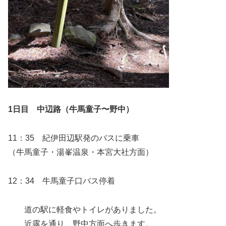
1
日目 中辺路（牛馬童子〜野中）
11：35 紀伊田辺駅発のバスに乗車
（牛馬童子・湯峯温泉・本宮大社方面）
12：34 牛馬童子口バス停着
道の駅に軽食やトイレがありました。
近露を通り、野中方面へ歩きます。