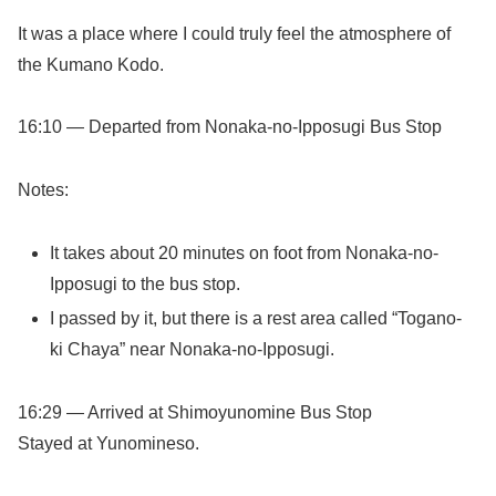
It was a place where I could truly feel the atmosphere of
the Kumano Kodo.
16:10 — Departed from Nonaka-no-Ipposugi Bus Stop
Notes:
It takes about 20 minutes on foot from Nonaka-no-
Ipposugi to the bus stop.
I passed by it, but there is a rest area called “Togano-
ki Chaya” near Nonaka-no-Ipposugi.
16:29 — Arrived at Shimoyunomine Bus Stop
Stayed at Yunomineso.