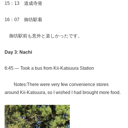
15：13 道成寺発
16：07 御坊駅着
御坊駅前も意外と楽しかったです。
Day 3: Nachi
6:45 — Took a bus from Kii-Katsuura Station
Notes:There were very few convenience stores
around Kii-Katsuura, so I wished I had brought more food.