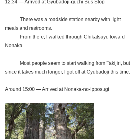
12:34 — Arrived at Gyubadoji-guchi Bus Stop
There was a roadside station nearby with light
meals and restrooms.
From there, I walked through Chikatsuyu toward
Nonaka.
Most people seem to start walking from Takijiri, but
since it takes much longer, I got off at Gyubadoji this time.
Around 15:00 — Arrived at Nonaka-no-Ipposugi