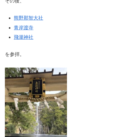
その後、
熊野那智大社
青岸渡寺
飛瀧神社
を参拝。