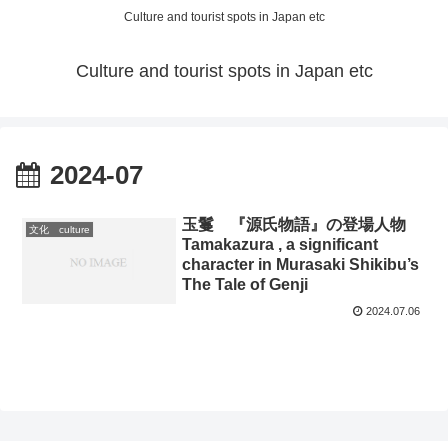
Culture and tourist spots in Japan etc
Culture and tourist spots in Japan etc
2024-07
玉鬘 『源氏物語』の登場人物
文化 culture
Tamakazura , a significant
character in Murasaki Shikibu’s
The Tale of Genji
2024.07.06