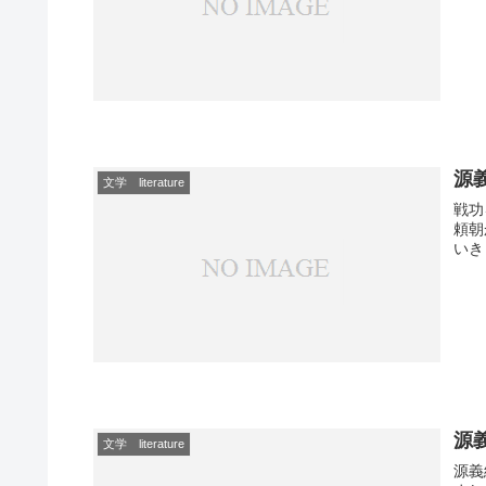
源
文学 literature
戦功
頼朝
いきまし
源義
文学 literature
源義