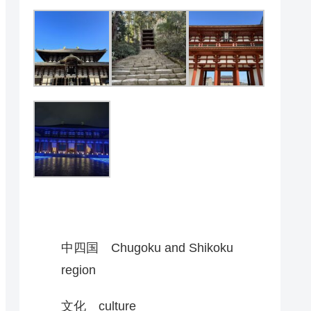
中四国 Chugoku and Shikoku
region
文化 culture