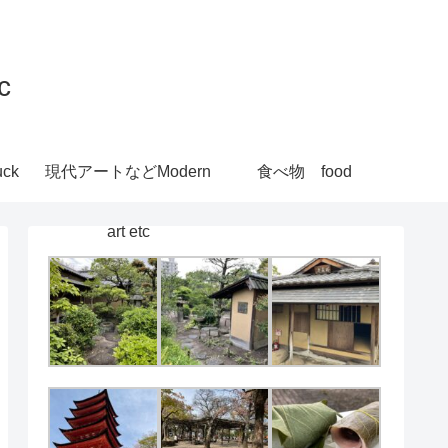
c
ck
現代アートなどModern
食べ物 food
art etc