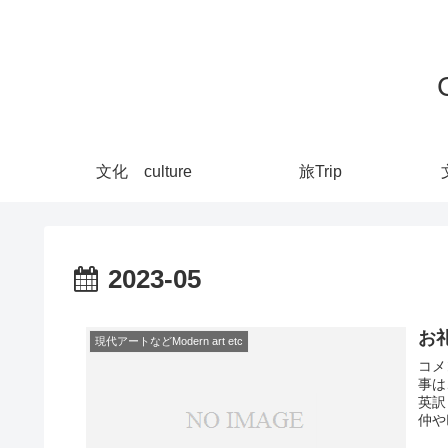
文化 culture
旅Trip
2023-05
お礼 
現代アートなどModern art etc
コメ
事は
英訳
仲や