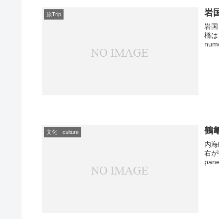
岩国
旅Trip
岩国
橋は、
nume
鶴
文化 culture
内海
右が
pane