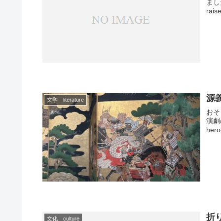
ました。
rais
源義
文学 literature
おそ
演劇の
hero
折り
文化 culture