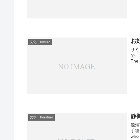
お好
文化 culture
サミ
で、
The 
静御
文学 literature
源頼
手纏
who 