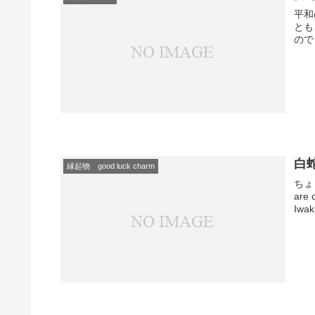
平和の
とも
のでした
白蛇
縁起物 good luck charm
ちょ
are
Iwaku