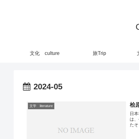
文化 culture
旅Trip
2024-05
桧原
文学 literature
日本
は、
たそう