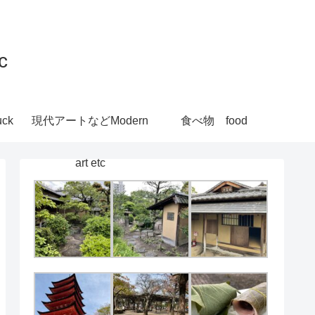
c
ck
現代アートなどModern
食べ物 food
art etc