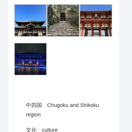
中四国 Chugoku and Shikoku
region
文化 culture