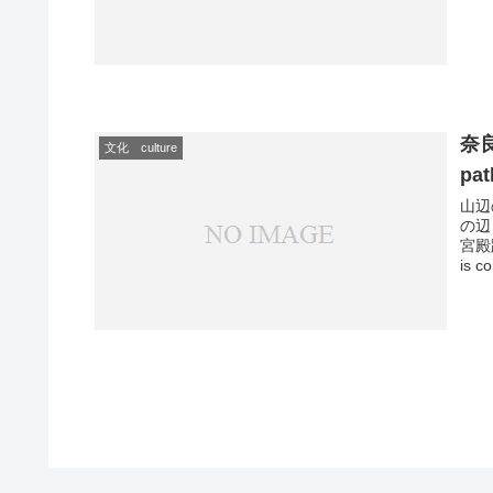
奈良
文化 culture
pat
山辺
の辺
宮殿
is co