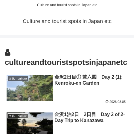
Culture and tourist spots in Japan etc
Culture and tourist spots in Japan etc
cultureandtouristspotsinjapanetc
金沢2日目① 兼六園 Day 2 (1):
文化 culture
Kenroku-en Garden
2026.08.05
金沢1泊2日 2日目 Day 2 of 2-
文化 culture
Day Trip to Kanazawa