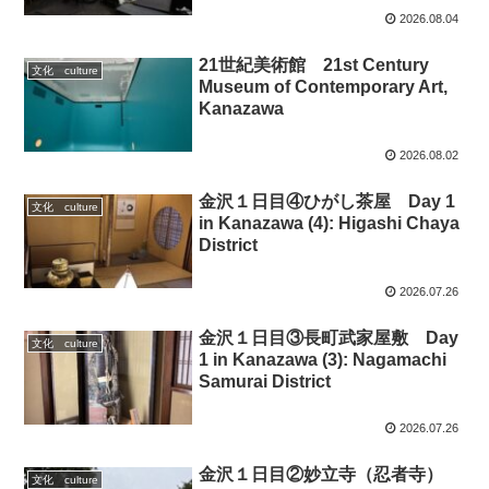
2026.08.04
21世紀美術館 21st Century
文化 culture
Museum of Contemporary Art,
Kanazawa
2026.08.02
金沢１日目④ひがし茶屋 Day 1
文化 culture
in Kanazawa (4): Higashi Chaya
District
2026.07.26
金沢１日目③長町武家屋敷 Day
文化 culture
1 in Kanazawa (3): Nagamachi
Samurai District
2026.07.26
金沢１日目②妙立寺（忍者寺）
文化 culture