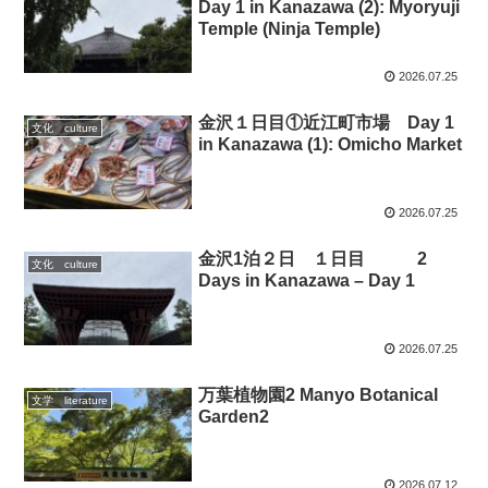
Day 1 in Kanazawa (2): Myoryuji
Temple (Ninja Temple)
2026.07.25
金沢１日目①近江町市場 Day 1
文化 culture
in Kanazawa (1): Omicho Market
2026.07.25
金沢1泊２日 １日目 2
文化 culture
Days in Kanazawa – Day 1
2026.07.25
万葉植物園2 Manyo Botanical
文学 literature
Garden2
2026.07.12