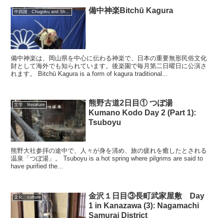
備中神楽Bitchū Kagura
中四国 Chugoku and Shikoku region
備中神楽は、岡山県を中心に伝わる神楽で、日本の重要無形民俗文化
財として海外でも知られています。後楽園で毎月第二日曜日に公演さ
れます。 Bitchū Kagura is a form of kagura traditional...
熊野古道2日目① つぼ湯
文学 literature
Kumano Kodo Day 2 (Part 1):
Tsuboyu
熊野大社参拝の途中で、人々が身を清め、旅の疲れを癒したとされる
温泉「つぼ湯」。 Tsuboyu is a hot spring where pilgrims are said to
have purified the...
金沢１日目③長町武家屋敷 Day
文化 culture
1 in Kanazawa (3): Nagamachi
Samurai District