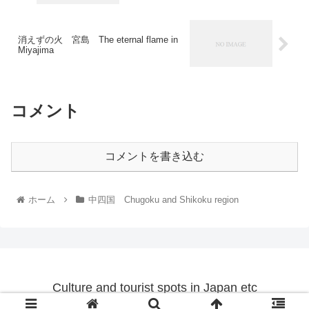
消えずの火 宮島 The eternal flame in
Miyajima
コメント
コメントを書き込む
ホーム
中四国 Chugoku and Shikoku region
Culture and tourist spots in Japan etc
© 2023 Culture and tourist spots in Japan etc.