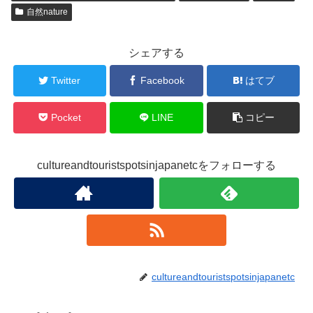
自然nature
シェアする
Twitter
Facebook
はてブ
Pocket
LINE
コピー
cultureandtouristspotsinjapanetcをフォローする
cultureandtouristspotsinjapanetc