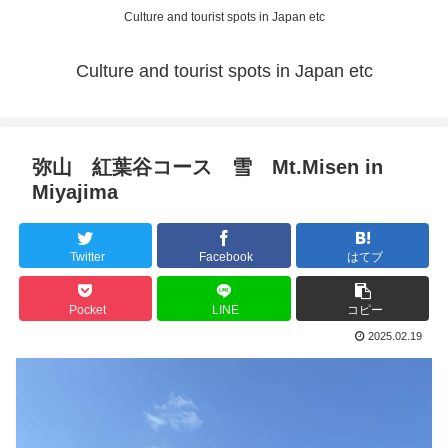
Culture and tourist spots in Japan etc
Culture and tourist spots in Japan etc
弥山 紅葉谷コース 雪 Mt.Misen in
Miyajima
Twitter
Facebook
はてブ
Pocket
LINE
コピー
2025.02.19