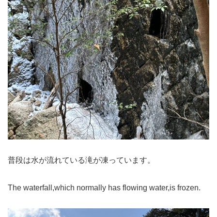
普段は水が流れている滝が凍っています。
The waterfall,which normally has flowing water,is frozen.