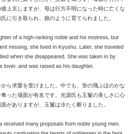
の後上京しますが、母は行方不明になった時に亡くな
源氏に引き取られ、娘のように育てられました。
er of a high-ranking noble and his mistress, but
ent missing, she lived in Kyushu. Later, she traveled
d died when she disappeared. She was taken in by
over, and was raised as his daughter.
子から求愛を受けました。中でも、蛍の飛ぶほのかな
を奪った場面が有名です。光源氏も玉鬘の美しさに心
場面がありますが、玉鬘は冷たく断りました。
ra received many proposals from noble young men.
uty captivating the hearts of noblemen in the faint