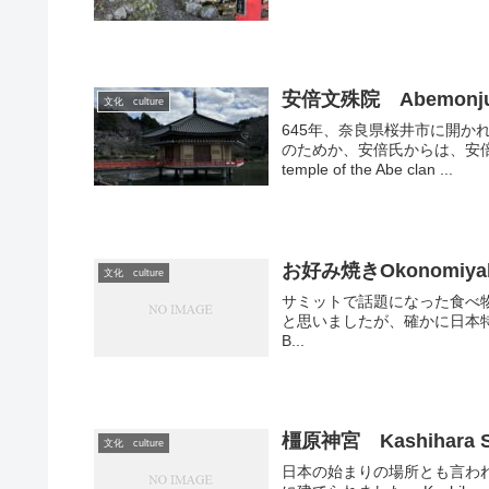
安倍文殊院 Abemonjui
文化 culture
645年、奈良県桜井市に開
のためか、安倍氏からは、安
temple of the Abe clan ...
お好み焼きOkonomiya
文化 culture
サミットで話題になった食べ
と思いましたが、確かに日本特有ですね。 T
B...
橿原神宮 Kashihara S
文化 culture
日本の始まりの場所とも言わ