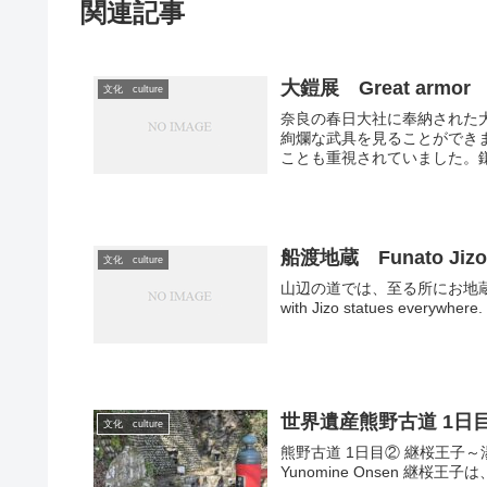
関連記事
大鎧展 Great armor
文化 culture
奈良の春日大社に奉納された
絢爛な武具を見ることができ
ことも重視されていました。鎌
船渡地蔵 Funato Jiz
文化 culture
山辺の道では、至る所にお地蔵さんが見られ
with Jizo statues eve
世界遺産熊野古道 1日
文化 culture
熊野古道 1日目② 継桜王子～湯の峰温泉 K
Yunomine Onsen 継桜