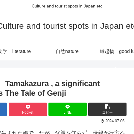
Culture and tourist spots in Japan etc
Culture and tourist spots in Japan et
文学 literature
自然nature
縁起物 good lu
charm
zura , a significant
s The Tale of Genji
Pocket
LINE
コピー
2024.07.06
で生まれた娘でしたが、父親を知らず、母親が行方不