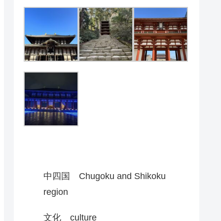
中四国 Chugoku and Shikoku
region
文化 culture