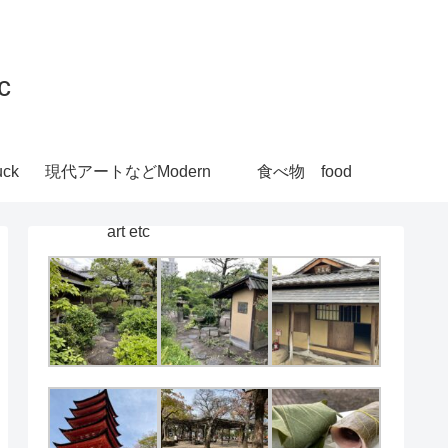
c
ck
現代アートなどModern
食べ物 food
art etc