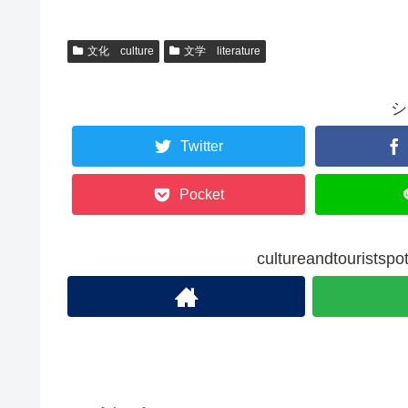
文化 culture
文学 literature
シ
Twitter
Pocket
cultureandtouris