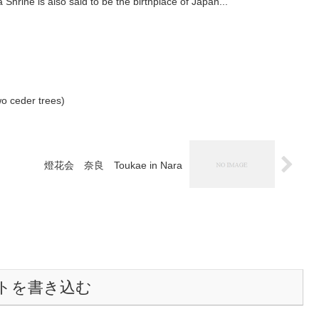
 is also said to be the birthplace of Japan...
 ceder trees)
燈花会 奈良 Toukae in Nara
トを書き込む