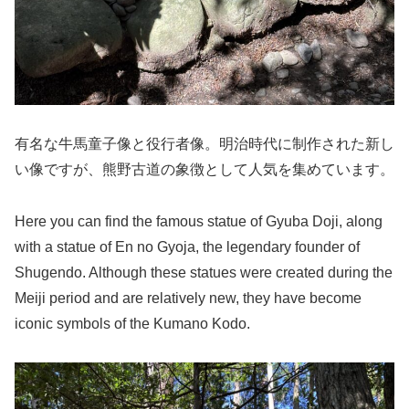
有名な牛馬童子像と役行者像。明治時代に制作された新し
い像ですが、熊野古道の象徴として人気を集めています。
Here you can find the famous statue of Gyuba Doji, along
with a statue of En no Gyoja, the legendary founder of
Shugendo. Although these statues were created during the
Meiji period and are relatively new, they have become
iconic symbols of the Kumano Kodo.