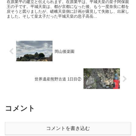
在原業平の建立と伝えられます。在原業平は、平城天皇の皇子阿保親
王の子です。平城天皇は、都が京都になった後、もう一度奈良に都を
戻そうと図りましたが、嵯峨天皇側に計画が露見して失敗し、出家し
ました。そして皇太子だった平城天皇の息子高岳...
岡山後楽園
世界遺産熊野古道 1日目②
コメント
コメントを書き込む