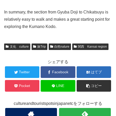
In summary, the section from Gyuba Doji to Chikatsuyu is
relatively easy to walk and makes a great starting point for
exploring the Kumano Kodo.
文化 culture
旅Trip
自然nature
関西 Kansai region
シェアする
Twitter
Facebook
はてブ
Pocket
LINE
コピー
cultureandtouristspotsinjapanetcをフォローする