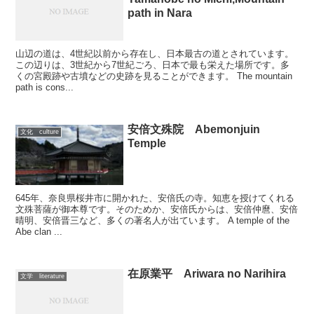
path in Nara
山辺の道は、4世紀以前から存在し、日本最古の道とされています。
この辺りは、3世紀から7世紀ごろ、日本で最も栄えた場所です。多
くの宮殿跡や古墳などの史跡を見ることができます。 The mountain
path is cons...
安倍文殊院 Abemonjuin
文化 culture
Temple
645年、奈良県桜井市に開かれた、安倍氏の寺。知恵を授けてくれる
文殊菩薩が御本尊です。そのためか、安倍氏からは、安倍仲麿、安倍
晴明、安倍晋三など、多くの著名人が出ています。 A temple of the
Abe clan ...
在原業平 Ariwara no Narihira
文学 literature