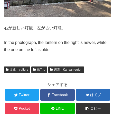
右が新しい灯籠、左が古い灯籠。
In the photograph, the lantern on the right is newer, while
the one on the left is older.
文化 culture
旅Trip
関西 Kansai region
シェアする
Twitter
Facebook
はてブ
Pocket
LINE
コピー