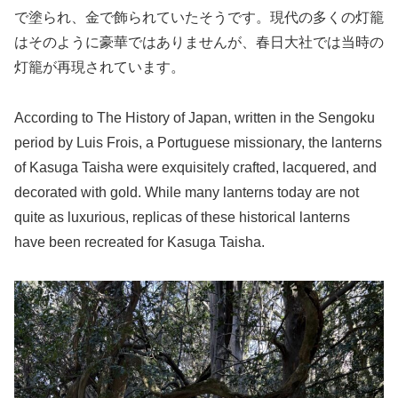
で塗られ、金で飾られていたそうです。現代の多くの灯籠
はそのように豪華ではありませんが、春日大社では当時の
灯籠が再現されています。
According to The History of Japan, written in the Sengoku
period by Luis Frois, a Portuguese missionary, the lanterns
of Kasuga Taisha were exquisitely crafted, lacquered, and
decorated with gold. While many lanterns today are not
quite as luxurious, replicas of these historical lanterns
have been recreated for Kasuga Taisha.