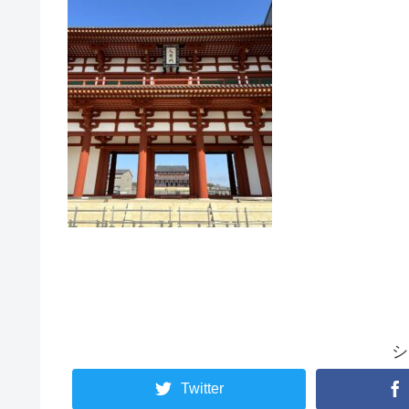
シ
Twitter