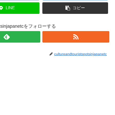
LINE
コピー
tspotsinjapanetcをフォローする
cultureandtouristspotsinjapanetc