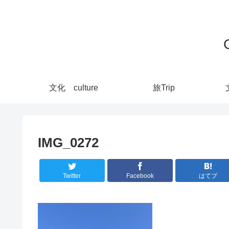
文化 culture
旅Trip
IMG_0272
Twitter
Facebook
はてブ