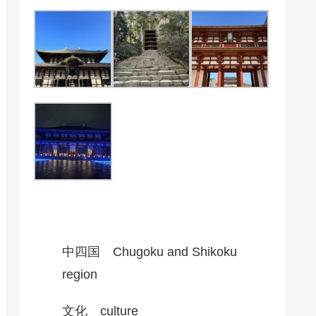
中四国 Chugoku and Shikoku
region
文化 culture