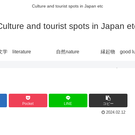
Culture and tourist spots in Japan etc
Culture and tourist spots in Japan et
文学 literature
自然nature
縁起物 good lu
charm
Pocket
LINE
コピー
2024.02.12