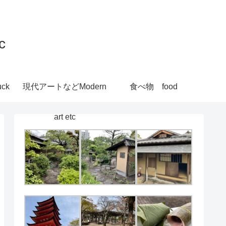
c
ck
現代アートなどModern
食べ物 food
art etc