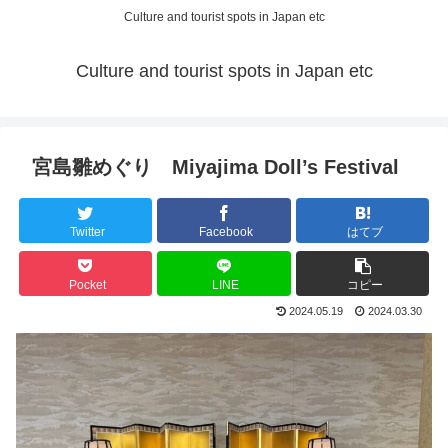
Culture and tourist spots in Japan etc
Culture and tourist spots in Japan etc
宮島雛めぐり Miyajima Doll’s Festival
Twitter
Facebook
はてブ
Pocket
LINE
コピー
2024.05.19
2024.03.30