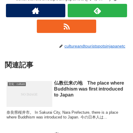
cultureandtouristspotsinjapanetc
関連記事
仏教伝来の地 The place where
文化 culture
Buddhism was first introduced
to Japan
奈良県桜井市。 In Sakurai City, Nara Prefecture, there is a place
where Buddhism was introduced to Japan. 今の日本人は...