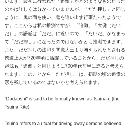
います。最初に行われた「追儺」がどのようなものだった
のかは詳しくは分かっていませんが、「だだ押し」と同じ
ように、鬼の面を使い、鬼を追い出す行事だったようで
す。ここからは私の推測ですが、「追儺」「大儺（たい
だ）」の語感は「だだ」に近いので、「たいだ」がなまっ
て「だだ押し」になったのではないかとも推測できます。
また、だだ押しの法印を閻魔大王より与えられたとされる
徳道上人が720年頃に活躍していることから、だだ押しの
起源も「追儺」と同じように700年代前半に遡ると考えら
れます。このことから「だだ押し」は、初期の頃の追儺の
形を残しているのではないかと考えられます。
“Dadaoshi” is said to be formally known as Tsuina-e (the
Tsuina Rite).
Tsuina refers to a ritual for driving away demons believed