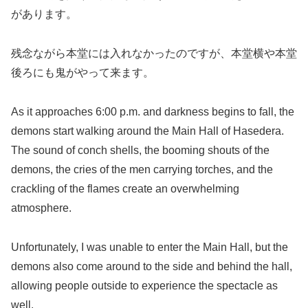
があります。
残念ながら本堂には入れなかったのですが、本堂横や本堂
後ろにも鬼がやって来ます。
As it approaches 6:00 p.m. and darkness begins to fall, the
demons start walking around the Main Hall of Hasedera.
The sound of conch shells, the booming shouts of the
demons, the cries of the men carrying torches, and the
crackling of the flames create an overwhelming
atmosphere.
Unfortunately, I was unable to enter the Main Hall, but the
demons also come around to the side and behind the hall,
allowing people outside to experience the spectacle as
well.