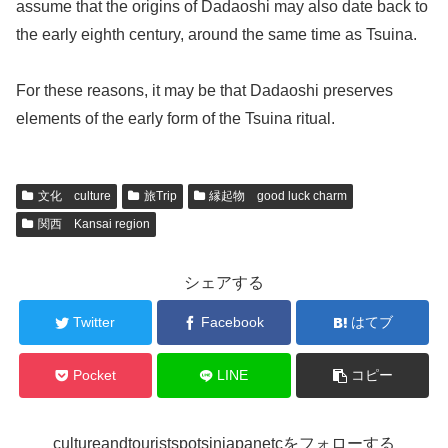
assume that the origins of Dadaoshi may also date back to
the early eighth century, around the same time as Tsuina.
For these reasons, it may be that Dadaoshi preserves
elements of the early form of the Tsuina ritual.
文化 culture
旅Trip
縁起物 good luck charm
関西 Kansai region
シェアする
Twitter
Facebook
はてブ
Pocket
LINE
コピー
cultureandtouristspotsinjapanetcをフォローする