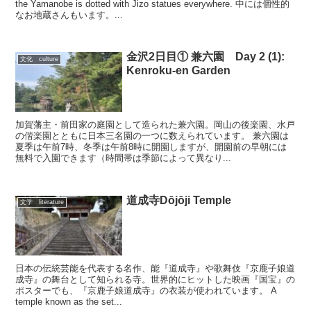
the Yamanobe is dotted with Jizo statues everywhere. 中には個性的
なお地蔵さんもいます。...
金沢2日目① 兼六園 Day 2 (1):
文化 culture
Kenroku-en Garden
加賀藩主・前田家の庭園として造られた兼六園。岡山の後楽園、水戸
の偕楽園とともに日本三名園の一つに数えられています。 兼六園は
夏季は午前7時、冬季は午前8時に開園しますが、開園前の早朝には
無料で入園できます（時間帯は季節によって異なり...
道成寺Dōjōji Temple
文学 literature
日本の伝統芸能を代表する名作、能『道成寺』や歌舞伎『京鹿子娘道
成寺』の舞台として知られる寺。世界的にヒットした映画『国宝』の
ポスターでも、『京鹿子娘道成寺』の衣装が使われています。 A
temple known as the set...