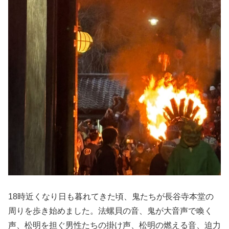
18時近くなり日も暮れてきた頃、鬼たちが長谷寺本堂の
周りを歩き始めました。法螺貝の音、鬼が大音声で喚く
声、松明を担ぐ男性たちの掛け声、松明の燃える音、迫力