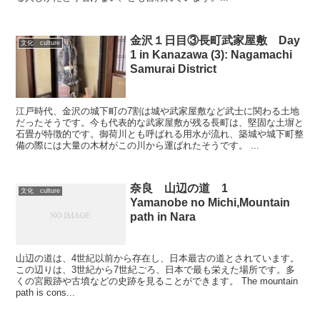
金沢１日目③長町武家屋敷 Day
文化 culture
1 in Kanazawa (3): Nagamachi
Samurai District
江戸時代、金沢の城下町の7割は城や武家屋敷など武士に関わる土地
だったそうです。今も代表的な武家屋敷が残る長町は、堅固な土塀と
石畳が特徴的です。御荷川とも呼ばれる用水が流れ、築城や城下町整
備の際には大量の木材がこの川から運ばれたそうです。 ...
奈良 山辺の道 1
文化 culture
Yamanobe no Michi,Mountain
path in Nara
山辺の道は、4世紀以前から存在し、日本最古の道とされています。
この辺りは、3世紀から7世紀ごろ、日本で最も栄えた場所です。多
くの宮殿跡や古墳などの史跡を見ることができます。 The mountain
path is cons...