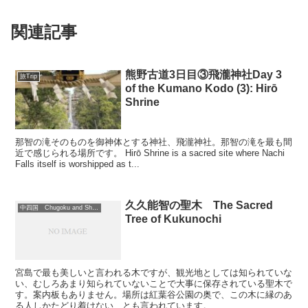
関連記事
熊野古道3日目③飛瀧神社Day 3
旅Trip
of the Kumano Kodo (3): Hirō
Shrine
那智の滝そのものを御神体とする神社、飛瀧神社。那智の滝を最も間
近で感じられる場所です。 Hirō Shrine is a sacred site where Nachi
Falls itself is worshipped as t...
久久能智の聖木 The Sacred
中四国 Chugoku and Shikoku region
Tree of Kukunochi
宮島で最も美しいと言われる木ですが、観光地としては知られていな
い、むしろあまり知られていないことで大事に保存されている聖木で
す。案内板もありません。場所は紅葉谷公園の奥で、この木に縁のあ
る人しかたどり着けない、とも言われています。...