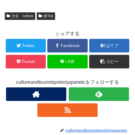
文化 culture
旅Trip
シェアする
Twitter
Facebook
はてブ
Pocket
LINE
コピー
cultureandtouristspotsinjapanetcをフォローする
cultureandtouristspotsinjapanetc