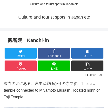
Culture and tourist spots in Japan etc
Culture and tourist spots in Japan etc
観智院 Kanchi-in
Twitter
Facebook
はてブ
Pocket
LINE
コピー
2023.10.29
東寺の北にある、宮本武蔵ゆかりの寺です。This is a
temple connected to Miyamoto Musashi, located north of
Toji Temple.