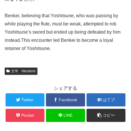
Benkei, believing that Yoshitsune, who was passing by
while playing the flute, must be weak, attempted to rob
Yoshitsune’s sword but ended up being defeated by him
instead.This encounter led Benkei to become a loyal
retainer of Yoshitsune.
文学 literature
シェアする
Twitter
Facebook
はてブ
Pocket
LINE
コピー