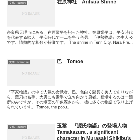
在原神社 Arihara Shrine
文化 culture
奈良県天理市にある、在原業平を祀った神社。在原業平は、平安時代
を代表する歌人、平安時代で一二を争う色男、『伊勢物語』の主人公
です。情熱的な和歌が特徴です。 The shrine in Tenri City, Nara Pre...
巴 Tomoe
文学 literature
『平家物語』の中で人気の女武者、巴。色白く髪長く美人でありなが
ら、薙刀の名手、大男にも素手で立ち向かう勇者。登場するのは一箇
所のみですが、その場面の印象深さから、後に多くの物語で取り上げ
られています。 Tomoe, the popu...
玉鬘 『源氏物語』の登場人物
文化 culture
Tamakazura , a significant
character in Murasaki Shikibu’s