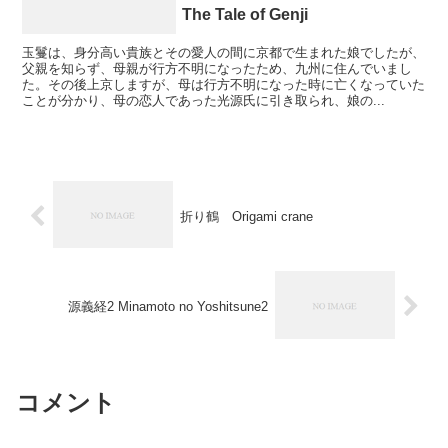
The Tale of Genji
玉鬘は、身分高い貴族とその愛人の間に京都で生まれた娘でしたが、
父親を知らず、母親が行方不明になったため、九州に住んでいまし
た。その後上京しますが、母は行方不明になった時に亡くなっていた
ことが分かり、母の恋人であった光源氏に引き取られ、娘の...
折り鶴 Origami crane
源義経2 Minamoto no Yoshitsune2
コメント