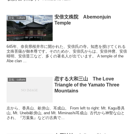
安倍文殊院 Abemonjuin
文化 culture
Temple
645年、奈良県桜井市に開かれた、安倍氏の寺。知恵を授けてくれる
文殊菩薩が御本尊です。そのためか、安倍氏からは、安倍仲麿、安倍
晴明、安倍晋三など、多くの著名人が出ています。 A temple of the
Abe clan ...
恋する大和三山 The Love
文化 culture
Triangle of the Yamato Three
Mountains
左から、香具山、畝傍山、耳成山。 From left to right: Mt. Kagu香具
山, Mt. Unebi畝傍山, and Mt. Miminashi耳成山. 古代から神聖な山と
され、『万葉集』などの古典で...