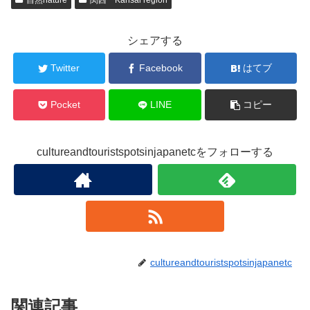
自然nature
関西 Kansai region
シェアする
Twitter
Facebook
はてブ
Pocket
LINE
コピー
cultureandtouristspotsinjapanetcをフォローする
cultureandtouristspotsinjapanetc
関連記事