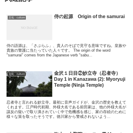
侍の起源 Origin of the samurai
文化 culture
侍の語源は、「さぶらふ」、貴人のそばで見守る意味ですね。皇族や
貴族の警護に当たっていた人々です。 The origin of the word
"samurai" comes from the Japanese verb "sabu...
金沢１日目②妙立寺（忍者寺）
文化 culture
Day 1 in Kanazawa (2): Myoryuji
Temple (Ninja Temple)
忍者寺と言われる妙立寺。最初に音声ガイドが、金沢の歴史を教えて
くれます。江戸時代初期、外様大名である前田家は、他の外様大名が
謀反の疑いで取り潰されていく中で危機感を感じ、家の存続のために
様々な策を取ったそうです。徳川家から警戒されないよう...