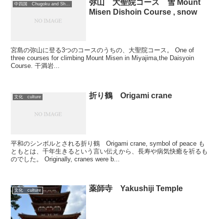
弥山 大聖院コース 雪 Mount
中四国 Chugoku and Shikoku region
Misen Dishoin Course , snow
宮島の弥山に登る3つのコースのうちの、大聖院コース。 One of
three courses for climbing Mount Misen in Miyajima,the Daisyoin
Course. 干満岩...
折り鶴 Origami crane
文化 culture
平和のシンボルとされる折り鶴 Origami crane, symbol of peace も
ともとは、千年生きるという言い伝えから、長寿や病気快癒を祈るも
のでした。 Originally, cranes were b...
薬師寺 Yakushiji Temple
文化 culture