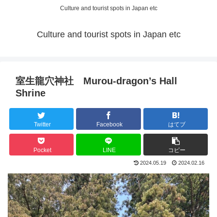
Culture and tourist spots in Japan etc
Culture and tourist spots in Japan etc
室生龍穴神社 Murou-dragon’s Hall
Shrine
Twitter
Facebook
はてブ
Pocket
LINE
コピー
2024.05.19
2024.02.16