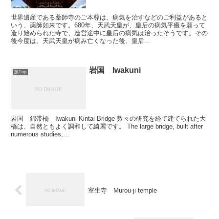
世界遺産である薬師寺のご本尊は、病気を治すなどのご利益があると
いう、薬師如来です。680年、天武天皇が、皇后の病気平癒を願って
造り始められた寺で、造営途中に皇后の病気は治ったそうです。その
後今度は、天武天皇が病み亡くなった後、皇后...
岩国 Iwakuni
旅Trip
岩国 錦帯橋 Iwakuni Kintai Bridge 数々の研究を経て建てられた大
橋は、自然ともよく調和して綺麗です。 The large bridge, built after
numerous studies,...
室生寺 Murou-ji temple