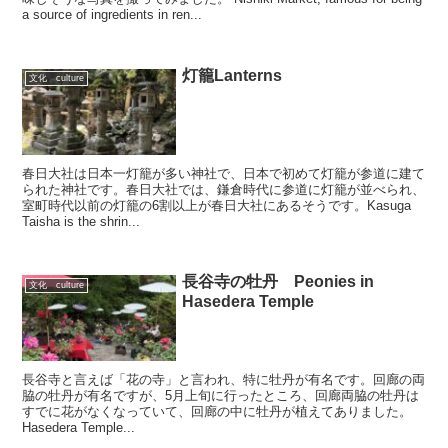
a source of ingredients in ren...
灯籠Lanterns
文化 culture
春日大社は日本一灯籠が多い神社で、日本で初めて灯籠が参道に建て
られた神社です。春日大社では、鎌倉時代に参道に灯籠が並べられ、
室町時代以前の灯籠の6割以上が春日大社にあるそうです。Kasuga
Taisha is the shrin...
長谷寺の牡丹 Peonies in
文化 culture
Hasedera Temple
長谷寺と言えば「花の寺」と言われ、特に牡丹が有名です。回廊の両
脇の牡丹が有名ですが、5月上旬に行ったところ、回廊両脇の牡丹は
すでに花がなくなっていて、回廊の中に牡丹が植えてありました。
Hasedera Temple...