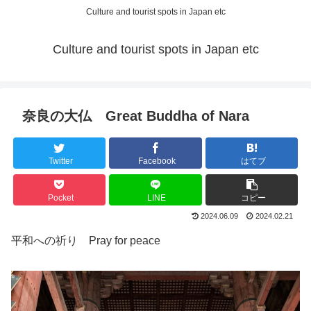
Culture and tourist spots in Japan etc
Culture and tourist spots in Japan etc
奈良の大仏 Great Buddha of Nara
Twitter
Facebook
はてブ
Pocket
LINE
コピー
2024.06.09
2024.02.21
平和への祈り Pray for peace