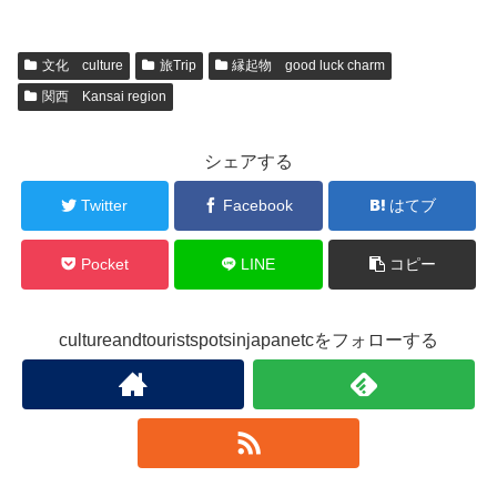
文化 culture
旅Trip
縁起物 good luck charm
関西 Kansai region
シェアする
Twitter
Facebook
はてブ
Pocket
LINE
コピー
cultureandtouristspotsinjapanetcをフォローする