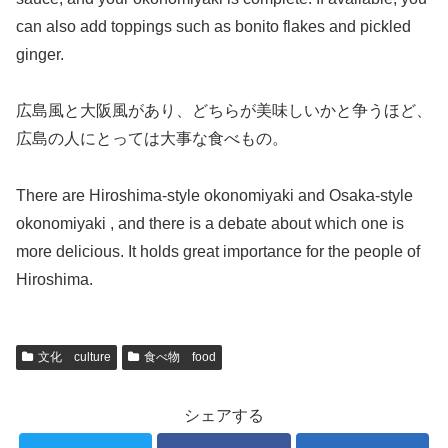
can also add toppings such as bonito flakes and pickled
ginger.
広島風と大阪風があり、どちらが美味しいかと争うほど、
広島の人にとっては大事な食べもの。
There are Hiroshima-style okonomiyaki and Osaka-style
okonomiyaki , and there is a debate about which one is
more delicious. It holds great importance for the people of
Hiroshima.
文化 culture
食べ物 food
シェアする