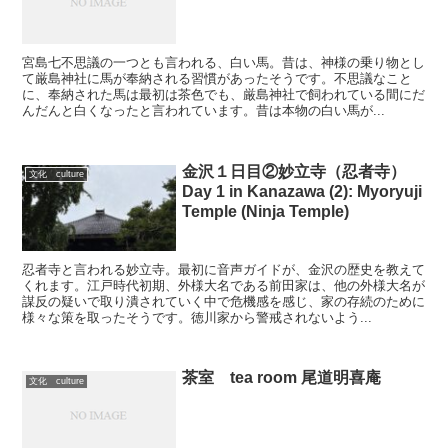
宮島七不思議の一つとも言われる、白い馬。昔は、神様の乗り物とし
て厳島神社に馬が奉納される習慣があったそうです。不思議なこと
に、奉納された馬は最初は茶色でも、厳島神社で飼われている間にだ
んだんと白くなったと言われています。昔は本物の白い馬が...
金沢１日目②妙立寺（忍者寺）
文化 culture
Day 1 in Kanazawa (2): Myoryuji
Temple (Ninja Temple)
忍者寺と言われる妙立寺。最初に音声ガイドが、金沢の歴史を教えて
くれます。江戸時代初期、外様大名である前田家は、他の外様大名が
謀反の疑いで取り潰されていく中で危機感を感じ、家の存続のために
様々な策を取ったそうです。徳川家から警戒されないよう...
茶室 tea room 尾道明喜庵
文化 culture