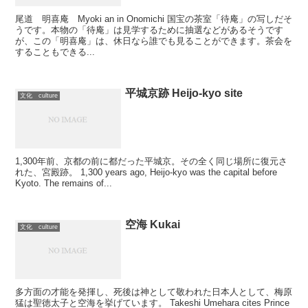
尾道 明喜庵 Myoki an in Onomichi 国宝の茶室「待庵」の写しだそ
うです。本物の「待庵」は見学するために抽選などがあるそうです
が、この「明喜庵」は、休日なら誰でも見ることができます。茶会を
することもできる...
平城京跡 Heijo-kyo site
文化 culture
1,300年前、京都の前に都だった平城京。その全く同じ場所に復元さ
れた、宮殿跡。 1,300 years ago, Heijo-kyo was the capital before
Kyoto. The remains of...
空海 Kukai
文化 culture
多方面の才能を発揮し、死後は神として敬われた日本人として、梅原
猛は聖徳太子と空海を挙げています。 Takeshi Umehara cites Prince