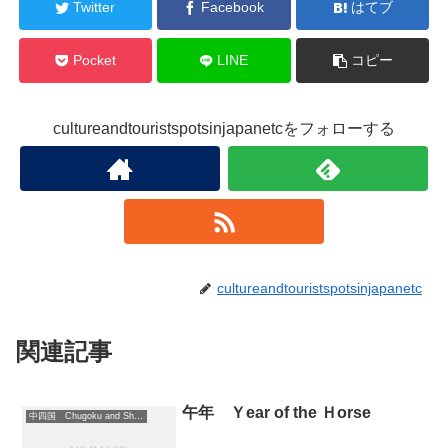
Twitter
Facebook
はてブ
Pocket
LINE
コピー
cultureandtouristspotsinjapanetcをフォローする
cultureandtouristspotsinjapanetc
関連記事
午年 Ｙear of the Ｈorse
中四国 Chugoku and Shikoku region